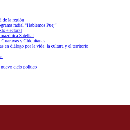
d de la región
rograma radial “Hablemos Puej”
xto electoral
mazónica Satelital
, Guarayas y Chiquitanas
 en diálogo por la vida, la cultura y el territorio
ma
 nuevo ciclo político