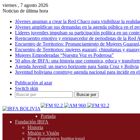
viernes , 7 agosto 2026
Noticias de última hora
Jóvenes apuntan a crear la Red Chaco para visibilizar la realida
Jóvenes amplifican sus demandas en la agenda pública en el p
Líderes juveniles impulsan su participación política en un conte
Reencuentro emotivo y enriquecedor de periodistas de la Red A
Encuentro de Territorios: Pronunciamiento de Mujeres Guaraní
Encuentro de Territorios: mujeres guaraní, chiquitanas y guarayas
Mujeres Empoderadas “Nuestra Voz es Poderosa”
50 años de IRFA: una historia que comunica, educa y transfor
Agenda Juvenil: un nuevo horizonte para Santa Cruz y Bolivia
Juventud boliviana construye agenda nacional para incidir en el
Publicación al azar
Switch skin
Buscar por
Portada
Fundación IRFA
Historia
Misión y Visión
Plan Estratégico Institucional