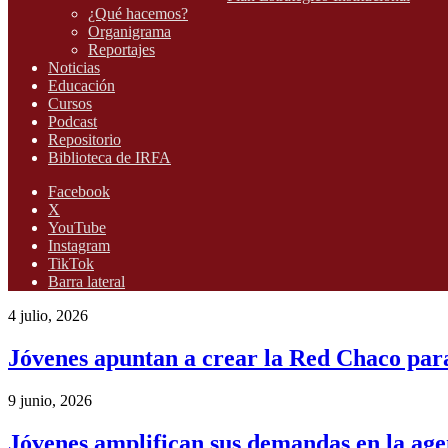
¿Qué hacemos?
Organigrama
Reportajes
Noticias
Educación
Cursos
Podcast
Repositorio
Biblioteca de IRFA
Facebook
X
YouTube
Instagram
TikTok
Barra lateral
4 julio, 2026
Jóvenes apuntan a crear la Red Chaco para 
9 junio, 2026
Jóvenes amplifican sus demandas en la ag