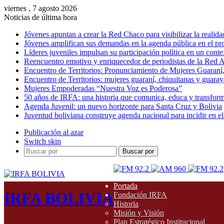
viernes , 7 agosto 2026
Noticias de última hora
Jóvenes apuntan a crear la Red Chaco para visibilizar la realida
Jóvenes amplifican sus demandas en la agenda pública en el p
Líderes juveniles impulsan su participación política en un conte
Reencuentro emotivo y enriquecedor de periodistas de la Red A
Encuentro de Territorios: Pronunciamiento de Mujeres Guaraní
Encuentro de Territorios: mujeres guaraní, chiquitanas y guarayas
Mujeres Empoderadas “Nuestra Voz es Poderosa”
50 años de IRFA: una historia que comunica, educa y transfor
Agenda Juvenil: un nuevo horizonte para Santa Cruz y Bolivia
Juventud boliviana construye agenda nacional para incidir en el
Publicación al azar
Switch skin
Buscar por
Portada
IRFA BOLIVIA
Fundación IRFA
Historia
Misión y Visión
Plan Estratégico Institucional