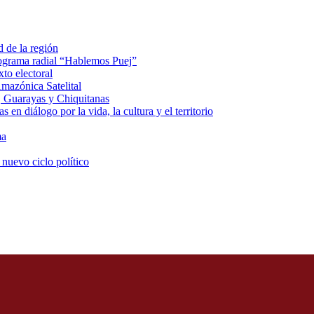
d de la región
rograma radial “Hablemos Puej”
xto electoral
mazónica Satelital
, Guarayas y Chiquitanas
 en diálogo por la vida, la cultura y el territorio
ma
 nuevo ciclo político