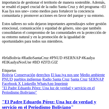
importancia de gestionar el territorio de manera sostenible. Además,
se resaltó el papel crucial de la radio Santa Cruz y del programa «El
Kaa Iya nos une» como medios para fortalecer la conciencia
comunitaria y promover acciones en favor del parque y su entorno.
Estos talleres no solo dejaron importantes aprendizajes sobre gestión
emocional, comunicación y equidad de género, sino que también
consolidaron el compromiso de las comunidades en la protección de
su entorno natural y en la promoción de la igualdad de
oportunidades para todos sus miembros.
#IrfaBolivia #RadioSantaCruz #PNUD #SERNAP #KaaIya
#ElKaaIyaNosUne #BD #ZFD.GIZ
Etiquetas
Bolivia
Conservación
derechos
El kaa iya nos une
Medio ambiente
PNUD
pueblos indígenas
Radio Santa Cruz
Santa Cruz
SERNAP
Facebook
X
LinkedIn
WhatsApp
Imprimir
"El Padre Eduardo Pérez: Una luz de verdad y servicio en el
Periodismo Boliviano"
"El Padre Eduardo Pérez: Una luz de verdad y
servicio en el Periodismo Boliviano"