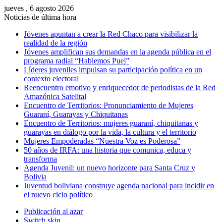
jueves , 6 agosto 2026
Noticias de última hora
Jóvenes apuntan a crear la Red Chaco para visibilizar la
realidad de la región
Jóvenes amplifican sus demandas en la agenda pública en el
programa radial “Hablemos Puej”
Líderes juveniles impulsan su participación política en un
contexto electoral
Reencuentro emotivo y enriquecedor de periodistas de la Red
Amazónica Satelital
Encuentro de Territorios: Pronunciamiento de Mujeres
Guaraní, Guarayas y Chiquitanas
Encuentro de Territorios: mujeres guaraní, chiquitanas y
guarayas en diálogo por la vida, la cultura y el territorio
Mujeres Empoderadas “Nuestra Voz es Poderosa”
50 años de IRFA: una historia que comunica, educa y
transforma
Agenda Juvenil: un nuevo horizonte para Santa Cruz y
Bolivia
Juventud boliviana construye agenda nacional para incidir en
el nuevo ciclo político
Publicación al azar
Switch skin