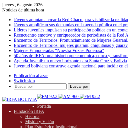
jueves , 6 agosto 2026
Noticias de última hora
Jóvenes apuntan a crear la Red Chaco para visibilizar la realida
Jóvenes amplifican sus demandas en la agenda pública en el p
Líderes juveniles impulsan su participación política en un conte
Reencuentro emotivo y enriquecedor de periodistas de la Red A
Encuentro de Territorios: Pronunciamiento de Mujeres Guaraní
Encuentro de Territorios: mujeres guaraní, chiquitanas y guarayas
Mujeres Empoderadas “Nuestra Voz es Poderosa”
50 años de IRFA: una historia que comunica, educa y transfor
Agenda Juvenil: un nuevo horizonte para Santa Cruz y Bolivia
Juventud boliviana construye agenda nacional para incidir en el
Publicación al azar
Switch skin
Buscar por
Portada
Fundación IRFA
Historia
Misión y Visión
Plan Estratégico Institucional