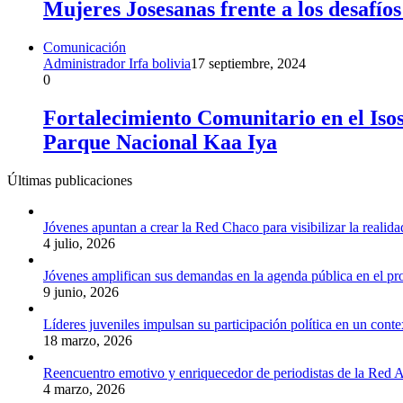
Mujeres Josesanas frente a los desafíos
Comunicación
Administrador Irfa bolivia
17 septiembre, 2024
0
Fortalecimiento Comunitario en el Iso
Parque Nacional Kaa Iya
Últimas publicaciones
Jóvenes apuntan a crear la Red Chaco para visibilizar la realida
4 julio, 2026
Jóvenes amplifican sus demandas en la agenda pública en el p
9 junio, 2026
Líderes juveniles impulsan su participación política en un conte
18 marzo, 2026
Reencuentro emotivo y enriquecedor de periodistas de la Red A
4 marzo, 2026