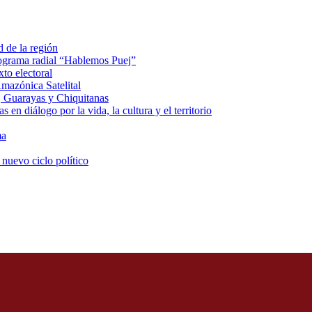
d de la región
rograma radial “Hablemos Puej”
xto electoral
mazónica Satelital
, Guarayas y Chiquitanas
 en diálogo por la vida, la cultura y el territorio
ma
 nuevo ciclo político