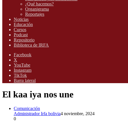
¿Qué hacemos?
Organigrama
Reportajes
Noticias
Educación
Cursos
Podcast
Repositorio
Biblioteca de IRFA
Facebook
X
YouTube
Instagram
TikTok
Barra lateral
El kaa iya nos une
Comunicación
Administrador Irfa bolivia
4 noviembre, 2024
0