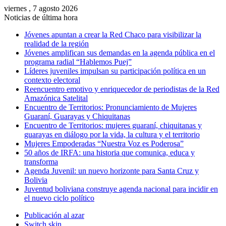
viernes , 7 agosto 2026
Noticias de última hora
Jóvenes apuntan a crear la Red Chaco para visibilizar la
realidad de la región
Jóvenes amplifican sus demandas en la agenda pública en el
programa radial “Hablemos Puej”
Líderes juveniles impulsan su participación política en un
contexto electoral
Reencuentro emotivo y enriquecedor de periodistas de la Red
Amazónica Satelital
Encuentro de Territorios: Pronunciamiento de Mujeres
Guaraní, Guarayas y Chiquitanas
Encuentro de Territorios: mujeres guaraní, chiquitanas y
guarayas en diálogo por la vida, la cultura y el territorio
Mujeres Empoderadas “Nuestra Voz es Poderosa”
50 años de IRFA: una historia que comunica, educa y
transforma
Agenda Juvenil: un nuevo horizonte para Santa Cruz y
Bolivia
Juventud boliviana construye agenda nacional para incidir en
el nuevo ciclo político
Publicación al azar
Switch skin