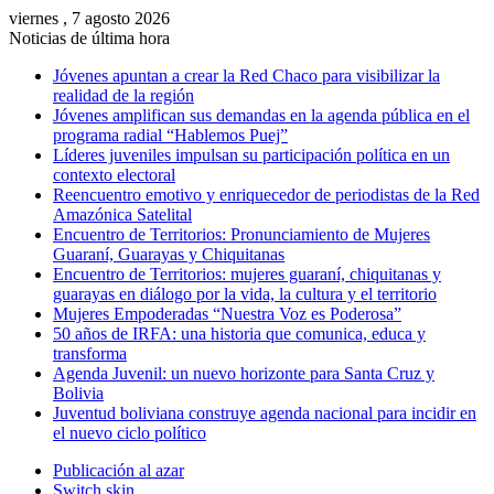
viernes , 7 agosto 2026
Noticias de última hora
Jóvenes apuntan a crear la Red Chaco para visibilizar la
realidad de la región
Jóvenes amplifican sus demandas en la agenda pública en el
programa radial “Hablemos Puej”
Líderes juveniles impulsan su participación política en un
contexto electoral
Reencuentro emotivo y enriquecedor de periodistas de la Red
Amazónica Satelital
Encuentro de Territorios: Pronunciamiento de Mujeres
Guaraní, Guarayas y Chiquitanas
Encuentro de Territorios: mujeres guaraní, chiquitanas y
guarayas en diálogo por la vida, la cultura y el territorio
Mujeres Empoderadas “Nuestra Voz es Poderosa”
50 años de IRFA: una historia que comunica, educa y
transforma
Agenda Juvenil: un nuevo horizonte para Santa Cruz y
Bolivia
Juventud boliviana construye agenda nacional para incidir en
el nuevo ciclo político
Publicación al azar
Switch skin