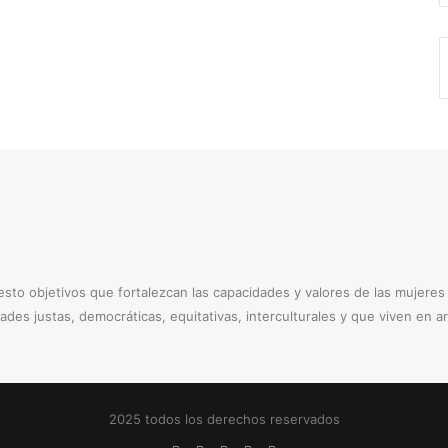
to objetivos que fortalezcan las capacidades y valores de las mujere
dades justas, democráticas, equitativas, interculturales y que viven en 
2025 todos los derechos reservados