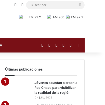
Publicación al azar
Switch skin
Buscar
por
Facebook
X
YouTube
Instagram
TikTok
Barra lateral
FA
Últimas publicaciones
Jóvenes apuntan a crear la
Red Chaco para visibilizar
la realidad de la región
4 julio, 2026