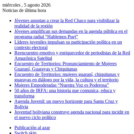
miércoles , 5 agosto 2026
Noticias de última hora
Jóvenes apuntan a crear la Red Chaco para visibilizar la
realidad de la región
Jóvenes amplifican sus demandas en la agenda pública en el
programa radial “Hablemos Puej”
Líderes juveniles impulsan su participación política en un
contexto electoral
Reencuentro emotivo y enriquecedor de periodistas de la Red
Amazónica Satelital
Encuentro de Territorios: Pronunciamiento de Mujeres
Guaraní, Guarayas y Chiquitanas
Encuentro de Territorios: mujeres guaraní, chiquitanas y
guarayas en diálogo por la vida, la cultura y el territorio
Mujeres Empoderadas “Nuestra Voz es Poderosa”
50 años de IRFA: una historia que comunica, educa y
transforma
Agenda Juvenil: un nuevo horizonte para Santa Cruz y
Bolivia
Juventud boliviana construye agenda nacional para incidir en
el nuevo ciclo político
Publicación al azar
Switch skin