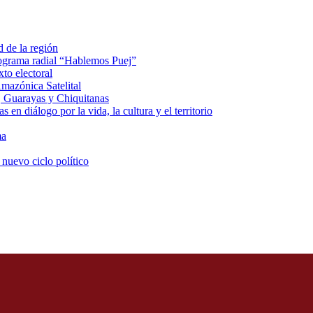
d de la región
rograma radial “Hablemos Puej”
xto electoral
mazónica Satelital
, Guarayas y Chiquitanas
 en diálogo por la vida, la cultura y el territorio
ma
 nuevo ciclo político