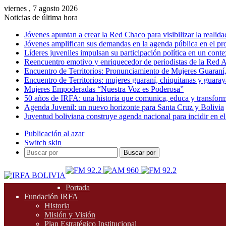
viernes , 7 agosto 2026
Noticias de última hora
Jóvenes apuntan a crear la Red Chaco para visibilizar la realida
Jóvenes amplifican sus demandas en la agenda pública en el p
Líderes juveniles impulsan su participación política en un conte
Reencuentro emotivo y enriquecedor de periodistas de la Red A
Encuentro de Territorios: Pronunciamiento de Mujeres Guaraní
Encuentro de Territorios: mujeres guaraní, chiquitanas y guarayas
Mujeres Empoderadas “Nuestra Voz es Poderosa”
50 años de IRFA: una historia que comunica, educa y transfor
Agenda Juvenil: un nuevo horizonte para Santa Cruz y Bolivia
Juventud boliviana construye agenda nacional para incidir en el
Publicación al azar
Switch skin
Buscar por
Portada
Fundación IRFA
Historia
Misión y Visión
Plan Estratégico Institucional