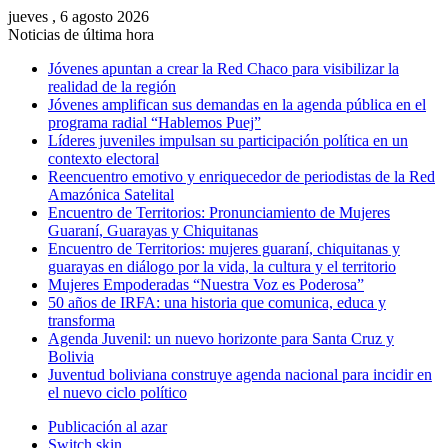
jueves , 6 agosto 2026
Noticias de última hora
Jóvenes apuntan a crear la Red Chaco para visibilizar la
realidad de la región
Jóvenes amplifican sus demandas en la agenda pública en el
programa radial “Hablemos Puej”
Líderes juveniles impulsan su participación política en un
contexto electoral
Reencuentro emotivo y enriquecedor de periodistas de la Red
Amazónica Satelital
Encuentro de Territorios: Pronunciamiento de Mujeres
Guaraní, Guarayas y Chiquitanas
Encuentro de Territorios: mujeres guaraní, chiquitanas y
guarayas en diálogo por la vida, la cultura y el territorio
Mujeres Empoderadas “Nuestra Voz es Poderosa”
50 años de IRFA: una historia que comunica, educa y
transforma
Agenda Juvenil: un nuevo horizonte para Santa Cruz y
Bolivia
Juventud boliviana construye agenda nacional para incidir en
el nuevo ciclo político
Publicación al azar
Switch skin