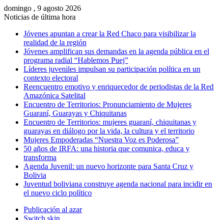
domingo , 9 agosto 2026
Noticias de última hora
Jóvenes apuntan a crear la Red Chaco para visibilizar la
realidad de la región
Jóvenes amplifican sus demandas en la agenda pública en el
programa radial “Hablemos Puej”
Líderes juveniles impulsan su participación política en un
contexto electoral
Reencuentro emotivo y enriquecedor de periodistas de la Red
Amazónica Satelital
Encuentro de Territorios: Pronunciamiento de Mujeres
Guaraní, Guarayas y Chiquitanas
Encuentro de Territorios: mujeres guaraní, chiquitanas y
guarayas en diálogo por la vida, la cultura y el territorio
Mujeres Empoderadas “Nuestra Voz es Poderosa”
50 años de IRFA: una historia que comunica, educa y
transforma
Agenda Juvenil: un nuevo horizonte para Santa Cruz y
Bolivia
Juventud boliviana construye agenda nacional para incidir en
el nuevo ciclo político
Publicación al azar
Switch skin