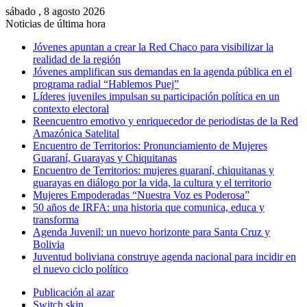
sábado , 8 agosto 2026
Noticias de última hora
Jóvenes apuntan a crear la Red Chaco para visibilizar la
realidad de la región
Jóvenes amplifican sus demandas en la agenda pública en el
programa radial “Hablemos Puej”
Líderes juveniles impulsan su participación política en un
contexto electoral
Reencuentro emotivo y enriquecedor de periodistas de la Red
Amazónica Satelital
Encuentro de Territorios: Pronunciamiento de Mujeres
Guaraní, Guarayas y Chiquitanas
Encuentro de Territorios: mujeres guaraní, chiquitanas y
guarayas en diálogo por la vida, la cultura y el territorio
Mujeres Empoderadas “Nuestra Voz es Poderosa”
50 años de IRFA: una historia que comunica, educa y
transforma
Agenda Juvenil: un nuevo horizonte para Santa Cruz y
Bolivia
Juventud boliviana construye agenda nacional para incidir en
el nuevo ciclo político
Publicación al azar
Switch skin