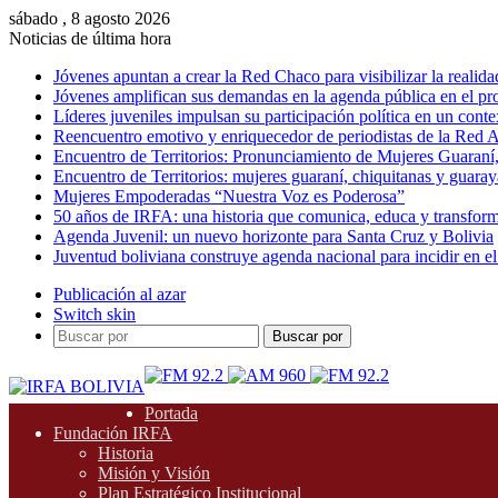
sábado , 8 agosto 2026
Noticias de última hora
Jóvenes apuntan a crear la Red Chaco para visibilizar la realida
Jóvenes amplifican sus demandas en la agenda pública en el p
Líderes juveniles impulsan su participación política en un conte
Reencuentro emotivo y enriquecedor de periodistas de la Red A
Encuentro de Territorios: Pronunciamiento de Mujeres Guaraní
Encuentro de Territorios: mujeres guaraní, chiquitanas y guarayas
Mujeres Empoderadas “Nuestra Voz es Poderosa”
50 años de IRFA: una historia que comunica, educa y transfor
Agenda Juvenil: un nuevo horizonte para Santa Cruz y Bolivia
Juventud boliviana construye agenda nacional para incidir en el
Publicación al azar
Switch skin
Buscar por
Portada
Fundación IRFA
Historia
Misión y Visión
Plan Estratégico Institucional