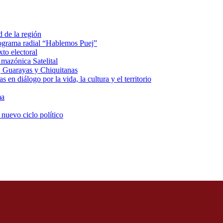
d de la región
rograma radial “Hablemos Puej”
xto electoral
mazónica Satelital
, Guarayas y Chiquitanas
 en diálogo por la vida, la cultura y el territorio
ma
 nuevo ciclo político