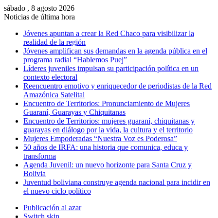
sábado , 8 agosto 2026
Noticias de última hora
Jóvenes apuntan a crear la Red Chaco para visibilizar la
realidad de la región
Jóvenes amplifican sus demandas en la agenda pública en el
programa radial “Hablemos Puej”
Líderes juveniles impulsan su participación política en un
contexto electoral
Reencuentro emotivo y enriquecedor de periodistas de la Red
Amazónica Satelital
Encuentro de Territorios: Pronunciamiento de Mujeres
Guaraní, Guarayas y Chiquitanas
Encuentro de Territorios: mujeres guaraní, chiquitanas y
guarayas en diálogo por la vida, la cultura y el territorio
Mujeres Empoderadas “Nuestra Voz es Poderosa”
50 años de IRFA: una historia que comunica, educa y
transforma
Agenda Juvenil: un nuevo horizonte para Santa Cruz y
Bolivia
Juventud boliviana construye agenda nacional para incidir en
el nuevo ciclo político
Publicación al azar
Switch skin