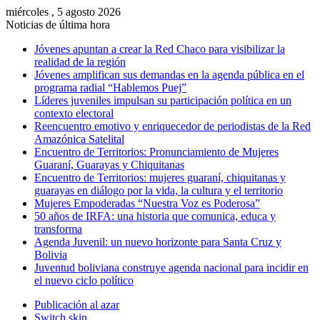
miércoles , 5 agosto 2026
Noticias de última hora
Jóvenes apuntan a crear la Red Chaco para visibilizar la
realidad de la región
Jóvenes amplifican sus demandas en la agenda pública en el
programa radial “Hablemos Puej”
Líderes juveniles impulsan su participación política en un
contexto electoral
Reencuentro emotivo y enriquecedor de periodistas de la Red
Amazónica Satelital
Encuentro de Territorios: Pronunciamiento de Mujeres
Guaraní, Guarayas y Chiquitanas
Encuentro de Territorios: mujeres guaraní, chiquitanas y
guarayas en diálogo por la vida, la cultura y el territorio
Mujeres Empoderadas “Nuestra Voz es Poderosa”
50 años de IRFA: una historia que comunica, educa y
transforma
Agenda Juvenil: un nuevo horizonte para Santa Cruz y
Bolivia
Juventud boliviana construye agenda nacional para incidir en
el nuevo ciclo político
Publicación al azar
Switch skin