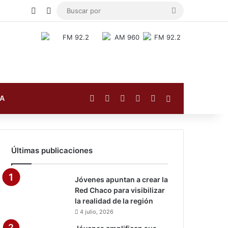
Publicación al azar
Switch skin
Buscar
por
Facebook
X
YouTube
Instagram
TikTok
Barra lateral
FA
Últimas publicaciones
Jóvenes apuntan a crear la
Red Chaco para visibilizar
la realidad de la región
4 julio, 2026