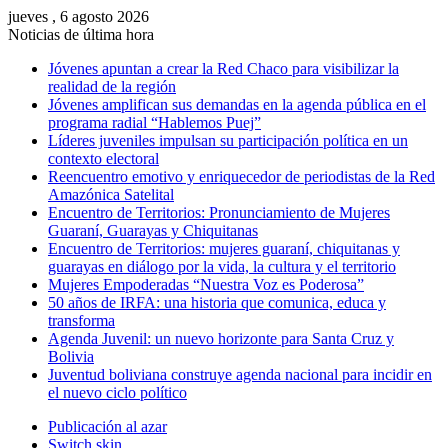
jueves , 6 agosto 2026
Noticias de última hora
Jóvenes apuntan a crear la Red Chaco para visibilizar la
realidad de la región
Jóvenes amplifican sus demandas en la agenda pública en el
programa radial “Hablemos Puej”
Líderes juveniles impulsan su participación política en un
contexto electoral
Reencuentro emotivo y enriquecedor de periodistas de la Red
Amazónica Satelital
Encuentro de Territorios: Pronunciamiento de Mujeres
Guaraní, Guarayas y Chiquitanas
Encuentro de Territorios: mujeres guaraní, chiquitanas y
guarayas en diálogo por la vida, la cultura y el territorio
Mujeres Empoderadas “Nuestra Voz es Poderosa”
50 años de IRFA: una historia que comunica, educa y
transforma
Agenda Juvenil: un nuevo horizonte para Santa Cruz y
Bolivia
Juventud boliviana construye agenda nacional para incidir en
el nuevo ciclo político
Publicación al azar
Switch skin