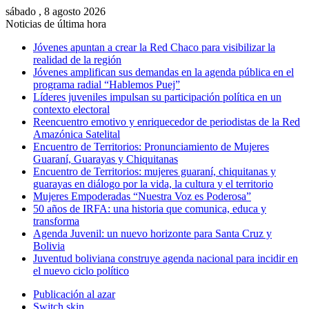
sábado , 8 agosto 2026
Noticias de última hora
Jóvenes apuntan a crear la Red Chaco para visibilizar la
realidad de la región
Jóvenes amplifican sus demandas en la agenda pública en el
programa radial “Hablemos Puej”
Líderes juveniles impulsan su participación política en un
contexto electoral
Reencuentro emotivo y enriquecedor de periodistas de la Red
Amazónica Satelital
Encuentro de Territorios: Pronunciamiento de Mujeres
Guaraní, Guarayas y Chiquitanas
Encuentro de Territorios: mujeres guaraní, chiquitanas y
guarayas en diálogo por la vida, la cultura y el territorio
Mujeres Empoderadas “Nuestra Voz es Poderosa”
50 años de IRFA: una historia que comunica, educa y
transforma
Agenda Juvenil: un nuevo horizonte para Santa Cruz y
Bolivia
Juventud boliviana construye agenda nacional para incidir en
el nuevo ciclo político
Publicación al azar
Switch skin