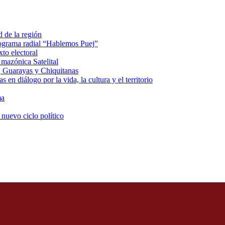
d de la región
rograma radial “Hablemos Puej”
xto electoral
mazónica Satelital
, Guarayas y Chiquitanas
 en diálogo por la vida, la cultura y el territorio
ma
 nuevo ciclo político