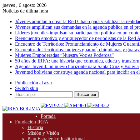
jueves , 6 agosto 2026
Noticias de última hora
Jóvenes apuntan a crear la Red Chaco para visibilizar la realida
Jóvenes amplifican sus demandas en la agenda pública en el p
Líderes juveniles impulsan su participación política en un conte
Reencuentro emotivo y enriquecedor de periodistas de la Red A
Encuentro de Territorios: Pronunciamiento de Mujeres Guaraní
Encuentro de Territorios: mujeres guaraní, chiquitanas y guarayas
Mujeres Empoderadas “Nuestra Voz es Poderosa”
50 años de IRFA: una historia que comunica, educa y transfor
Agenda Juvenil: un nuevo horizonte para Santa Cruz y Bolivia
Juventud boliviana construye agenda nacional para incidir en el
Publicación al azar
Switch skin
Buscar por
Portada
Fundación IRFA
Historia
Misión y Visión
Plan Estratégico Institucional