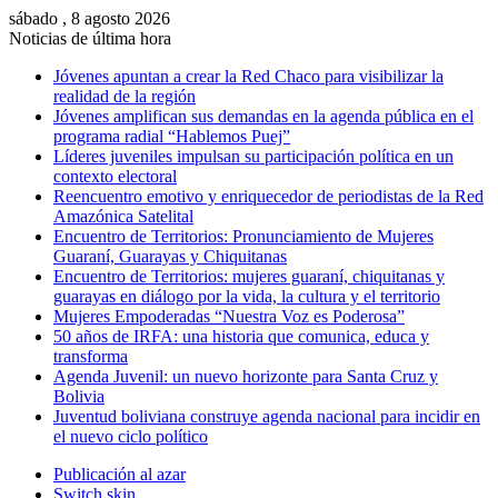
sábado , 8 agosto 2026
Noticias de última hora
Jóvenes apuntan a crear la Red Chaco para visibilizar la
realidad de la región
Jóvenes amplifican sus demandas en la agenda pública en el
programa radial “Hablemos Puej”
Líderes juveniles impulsan su participación política en un
contexto electoral
Reencuentro emotivo y enriquecedor de periodistas de la Red
Amazónica Satelital
Encuentro de Territorios: Pronunciamiento de Mujeres
Guaraní, Guarayas y Chiquitanas
Encuentro de Territorios: mujeres guaraní, chiquitanas y
guarayas en diálogo por la vida, la cultura y el territorio
Mujeres Empoderadas “Nuestra Voz es Poderosa”
50 años de IRFA: una historia que comunica, educa y
transforma
Agenda Juvenil: un nuevo horizonte para Santa Cruz y
Bolivia
Juventud boliviana construye agenda nacional para incidir en
el nuevo ciclo político
Publicación al azar
Switch skin