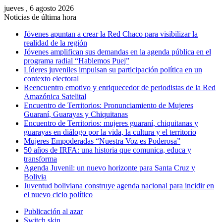
jueves , 6 agosto 2026
Noticias de última hora
Jóvenes apuntan a crear la Red Chaco para visibilizar la
realidad de la región
Jóvenes amplifican sus demandas en la agenda pública en el
programa radial “Hablemos Puej”
Líderes juveniles impulsan su participación política en un
contexto electoral
Reencuentro emotivo y enriquecedor de periodistas de la Red
Amazónica Satelital
Encuentro de Territorios: Pronunciamiento de Mujeres
Guaraní, Guarayas y Chiquitanas
Encuentro de Territorios: mujeres guaraní, chiquitanas y
guarayas en diálogo por la vida, la cultura y el territorio
Mujeres Empoderadas “Nuestra Voz es Poderosa”
50 años de IRFA: una historia que comunica, educa y
transforma
Agenda Juvenil: un nuevo horizonte para Santa Cruz y
Bolivia
Juventud boliviana construye agenda nacional para incidir en
el nuevo ciclo político
Publicación al azar
Switch skin