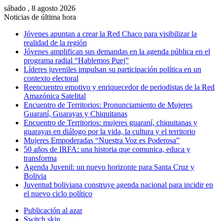
sábado , 8 agosto 2026
Noticias de última hora
Jóvenes apuntan a crear la Red Chaco para visibilizar la
realidad de la región
Jóvenes amplifican sus demandas en la agenda pública en el
programa radial “Hablemos Puej”
Líderes juveniles impulsan su participación política en un
contexto electoral
Reencuentro emotivo y enriquecedor de periodistas de la Red
Amazónica Satelital
Encuentro de Territorios: Pronunciamiento de Mujeres
Guaraní, Guarayas y Chiquitanas
Encuentro de Territorios: mujeres guaraní, chiquitanas y
guarayas en diálogo por la vida, la cultura y el territorio
Mujeres Empoderadas “Nuestra Voz es Poderosa”
50 años de IRFA: una historia que comunica, educa y
transforma
Agenda Juvenil: un nuevo horizonte para Santa Cruz y
Bolivia
Juventud boliviana construye agenda nacional para incidir en
el nuevo ciclo político
Publicación al azar
Switch skin