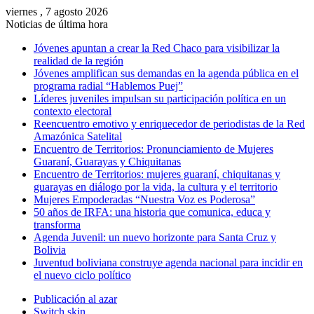
viernes , 7 agosto 2026
Noticias de última hora
Jóvenes apuntan a crear la Red Chaco para visibilizar la
realidad de la región
Jóvenes amplifican sus demandas en la agenda pública en el
programa radial “Hablemos Puej”
Líderes juveniles impulsan su participación política en un
contexto electoral
Reencuentro emotivo y enriquecedor de periodistas de la Red
Amazónica Satelital
Encuentro de Territorios: Pronunciamiento de Mujeres
Guaraní, Guarayas y Chiquitanas
Encuentro de Territorios: mujeres guaraní, chiquitanas y
guarayas en diálogo por la vida, la cultura y el territorio
Mujeres Empoderadas “Nuestra Voz es Poderosa”
50 años de IRFA: una historia que comunica, educa y
transforma
Agenda Juvenil: un nuevo horizonte para Santa Cruz y
Bolivia
Juventud boliviana construye agenda nacional para incidir en
el nuevo ciclo político
Publicación al azar
Switch skin