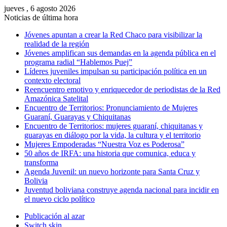
jueves , 6 agosto 2026
Noticias de última hora
Jóvenes apuntan a crear la Red Chaco para visibilizar la
realidad de la región
Jóvenes amplifican sus demandas en la agenda pública en el
programa radial “Hablemos Puej”
Líderes juveniles impulsan su participación política en un
contexto electoral
Reencuentro emotivo y enriquecedor de periodistas de la Red
Amazónica Satelital
Encuentro de Territorios: Pronunciamiento de Mujeres
Guaraní, Guarayas y Chiquitanas
Encuentro de Territorios: mujeres guaraní, chiquitanas y
guarayas en diálogo por la vida, la cultura y el territorio
Mujeres Empoderadas “Nuestra Voz es Poderosa”
50 años de IRFA: una historia que comunica, educa y
transforma
Agenda Juvenil: un nuevo horizonte para Santa Cruz y
Bolivia
Juventud boliviana construye agenda nacional para incidir en
el nuevo ciclo político
Publicación al azar
Switch skin