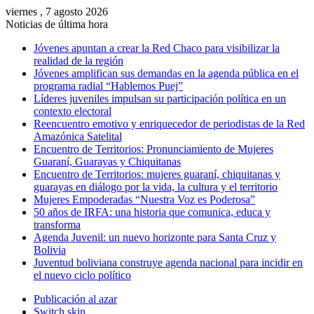
viernes , 7 agosto 2026
Noticias de última hora
Jóvenes apuntan a crear la Red Chaco para visibilizar la
realidad de la región
Jóvenes amplifican sus demandas en la agenda pública en el
programa radial “Hablemos Puej”
Líderes juveniles impulsan su participación política en un
contexto electoral
Reencuentro emotivo y enriquecedor de periodistas de la Red
Amazónica Satelital
Encuentro de Territorios: Pronunciamiento de Mujeres
Guaraní, Guarayas y Chiquitanas
Encuentro de Territorios: mujeres guaraní, chiquitanas y
guarayas en diálogo por la vida, la cultura y el territorio
Mujeres Empoderadas “Nuestra Voz es Poderosa”
50 años de IRFA: una historia que comunica, educa y
transforma
Agenda Juvenil: un nuevo horizonte para Santa Cruz y
Bolivia
Juventud boliviana construye agenda nacional para incidir en
el nuevo ciclo político
Publicación al azar
Switch skin