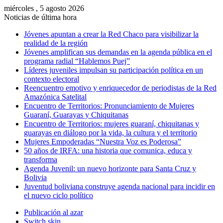
miércoles , 5 agosto 2026
Noticias de última hora
Jóvenes apuntan a crear la Red Chaco para visibilizar la
realidad de la región
Jóvenes amplifican sus demandas en la agenda pública en el
programa radial “Hablemos Puej”
Líderes juveniles impulsan su participación política en un
contexto electoral
Reencuentro emotivo y enriquecedor de periodistas de la Red
Amazónica Satelital
Encuentro de Territorios: Pronunciamiento de Mujeres
Guaraní, Guarayas y Chiquitanas
Encuentro de Territorios: mujeres guaraní, chiquitanas y
guarayas en diálogo por la vida, la cultura y el territorio
Mujeres Empoderadas “Nuestra Voz es Poderosa”
50 años de IRFA: una historia que comunica, educa y
transforma
Agenda Juvenil: un nuevo horizonte para Santa Cruz y
Bolivia
Juventud boliviana construye agenda nacional para incidir en
el nuevo ciclo político
Publicación al azar
Switch skin