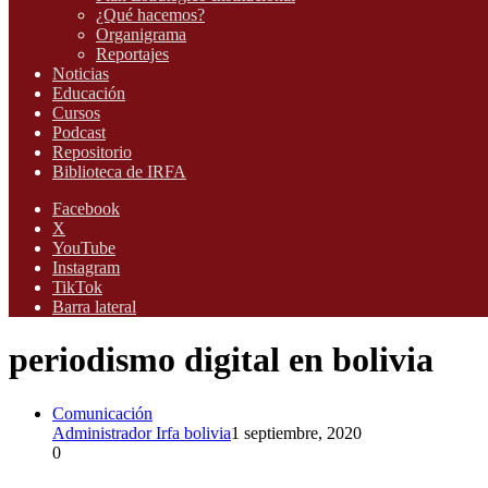
¿Qué hacemos?
Organigrama
Reportajes
Noticias
Educación
Cursos
Podcast
Repositorio
Biblioteca de IRFA
Facebook
X
YouTube
Instagram
TikTok
Barra lateral
periodismo digital en bolivia
Comunicación
Administrador Irfa bolivia
1 septiembre, 2020
0