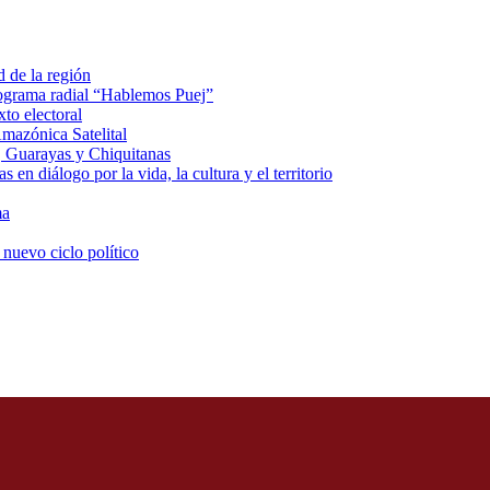
d de la región
rograma radial “Hablemos Puej”
xto electoral
mazónica Satelital
, Guarayas y Chiquitanas
 en diálogo por la vida, la cultura y el territorio
ma
 nuevo ciclo político