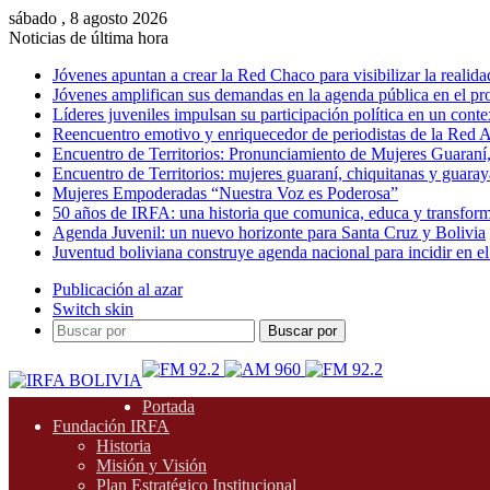
sábado , 8 agosto 2026
Noticias de última hora
Jóvenes apuntan a crear la Red Chaco para visibilizar la realida
Jóvenes amplifican sus demandas en la agenda pública en el p
Líderes juveniles impulsan su participación política en un conte
Reencuentro emotivo y enriquecedor de periodistas de la Red A
Encuentro de Territorios: Pronunciamiento de Mujeres Guaraní
Encuentro de Territorios: mujeres guaraní, chiquitanas y guarayas
Mujeres Empoderadas “Nuestra Voz es Poderosa”
50 años de IRFA: una historia que comunica, educa y transfor
Agenda Juvenil: un nuevo horizonte para Santa Cruz y Bolivia
Juventud boliviana construye agenda nacional para incidir en el
Publicación al azar
Switch skin
Buscar por
Portada
Fundación IRFA
Historia
Misión y Visión
Plan Estratégico Institucional