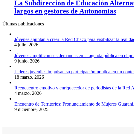
La Subdirección de Educación Alternat
largos en gestores de Autonomías
Últimas publicaciones
Jóvenes apuntan a crear la Red Chaco para visibilizar la realida
4 julio, 2026
Jóvenes amplifican sus demandas en la agenda pública en el p
9 junio, 2026
Líderes juveniles impulsan su participación política en un conte
18 marzo, 2026
Reencuentro emotivo y enriquecedor de periodistas de la Red A
4 marzo, 2026
Encuentro de Territorios: Pronunciamiento de Mujeres Guaraní
9 diciembre, 2025