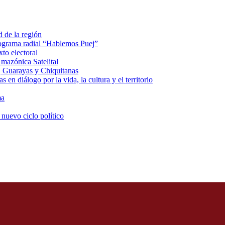
d de la región
rograma radial “Hablemos Puej”
xto electoral
mazónica Satelital
, Guarayas y Chiquitanas
 en diálogo por la vida, la cultura y el territorio
ma
 nuevo ciclo político