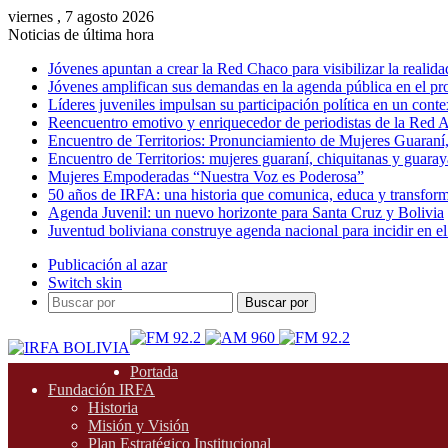
viernes , 7 agosto 2026
Noticias de última hora
Jóvenes apuntan a crear la Red Chaco para visibilizar la realida
Jóvenes amplifican sus demandas en la agenda pública en el p
Líderes juveniles impulsan su participación política en un conte
Reencuentro emotivo y enriquecedor de periodistas de la Red A
Encuentro de Territorios: Pronunciamiento de Mujeres Guaraní
Encuentro de Territorios: mujeres guaraní, chiquitanas y guarayas
Mujeres Empoderadas “Nuestra Voz es Poderosa”
50 años de IRFA: una historia que comunica, educa y transfor
Agenda Juvenil: un nuevo horizonte para Santa Cruz y Bolivia
Juventud boliviana construye agenda nacional para incidir en el
Publicación al azar
Switch skin
Buscar por
Portada
Fundación IRFA
Historia
Misión y Visión
Plan Estratégico Institucional