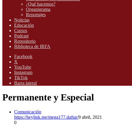
¿Qué hacemos?
Organigrama
Reportajes
Noticias
Educación
Cursos
Podcast
Repositorio
Biblioteca de IRFA
Facebook
X
YouTube
Instagram
TikTok
Barra lateral
Permanente y Especial
Comunicación
https://heylink.me/mega177.daftar/
9 abril, 2021
0