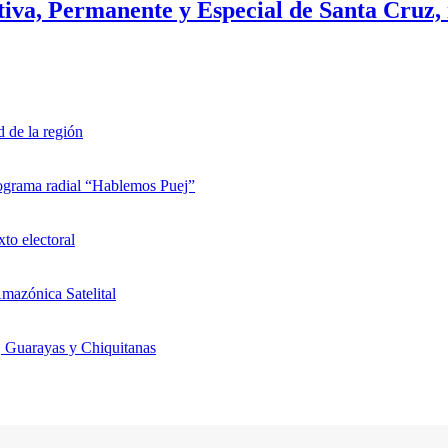
iva, Permanente y Especial de Santa Cruz, i
d de la región
rograma radial “Hablemos Puej”
xto electoral
mazónica Satelital
, Guarayas y Chiquitanas