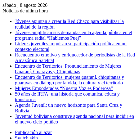
sábado , 8 agosto 2026
Noticias de última hora
Jóvenes apuntan a crear la Red Chaco para visibilizar la
realidad de la región
Jóvenes amplifican sus demandas en la agenda pública en el
programa radial “Hablemos Puej”
Líderes juveniles impulsan su participación política en un
contexto electoral
Reencuentro emotivo y enriquecedor de periodistas de la Red
Amazónica Satelital
Encuentro de Territorios: Pronunciamiento de Mujeres
Guaraní, Guarayas y Chiquitanas
Encuentro de Territorios: mujeres guaraní, chiquitanas y
guarayas en diálogo por la vida, la cultura y el territorio
Mujeres Empoderadas “Nuestra Voz es Poderosa”
50 años de IRFA: una historia que comunica, educa y
transforma
Agenda Juvenil: un nuevo horizonte para Santa Cruz y
Bolivia
Juventud boliviana construye agenda nacional para incidir en
el nuevo ciclo político
Publicación al azar
Switch skin