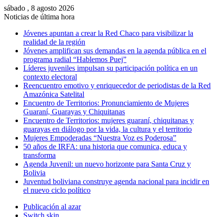
sábado , 8 agosto 2026
Noticias de última hora
Jóvenes apuntan a crear la Red Chaco para visibilizar la
realidad de la región
Jóvenes amplifican sus demandas en la agenda pública en el
programa radial “Hablemos Puej”
Líderes juveniles impulsan su participación política en un
contexto electoral
Reencuentro emotivo y enriquecedor de periodistas de la Red
Amazónica Satelital
Encuentro de Territorios: Pronunciamiento de Mujeres
Guaraní, Guarayas y Chiquitanas
Encuentro de Territorios: mujeres guaraní, chiquitanas y
guarayas en diálogo por la vida, la cultura y el territorio
Mujeres Empoderadas “Nuestra Voz es Poderosa”
50 años de IRFA: una historia que comunica, educa y
transforma
Agenda Juvenil: un nuevo horizonte para Santa Cruz y
Bolivia
Juventud boliviana construye agenda nacional para incidir en
el nuevo ciclo político
Publicación al azar
Switch skin