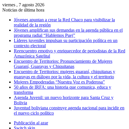
viernes , 7 agosto 2026
Noticias de última hora
Jóvenes apuntan a crear la Red Chaco para visibilizar la
realidad de la región
Jóvenes amplifican sus demandas en la agenda pública en el
programa radial “Hablemos Puej”
Líderes juveniles impulsan su participación política en un
contexto electoral
Reencuentro emotivo y enriquecedor de periodistas de la Red
Amazónica Satelital
Encuentro de Territorios: Pronunciamiento de Mujeres
Guaraní, Guarayas y Chiquitanas
Encuentro de Territorios: mujeres guaraní, chiquitanas y
guarayas en diálogo por la vida, la cultura y el territorio
Mujeres Empoderadas “Nuestra Voz es Poderosa”
50 años de IRFA: una historia que comunica, educa y
transforma
Agenda Juvenil: un nuevo horizonte para Santa Cruz y
Bolivia
Juventud boliviana construye agenda nacional para incidir en
el nuevo ciclo político
Publicación al azar
Switch skin