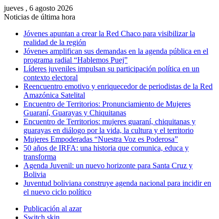
jueves , 6 agosto 2026
Noticias de última hora
Jóvenes apuntan a crear la Red Chaco para visibilizar la
realidad de la región
Jóvenes amplifican sus demandas en la agenda pública en el
programa radial “Hablemos Puej”
Líderes juveniles impulsan su participación política en un
contexto electoral
Reencuentro emotivo y enriquecedor de periodistas de la Red
Amazónica Satelital
Encuentro de Territorios: Pronunciamiento de Mujeres
Guaraní, Guarayas y Chiquitanas
Encuentro de Territorios: mujeres guaraní, chiquitanas y
guarayas en diálogo por la vida, la cultura y el territorio
Mujeres Empoderadas “Nuestra Voz es Poderosa”
50 años de IRFA: una historia que comunica, educa y
transforma
Agenda Juvenil: un nuevo horizonte para Santa Cruz y
Bolivia
Juventud boliviana construye agenda nacional para incidir en
el nuevo ciclo político
Publicación al azar
Switch skin