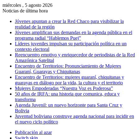
miércoles , 5 agosto 2026
Noticias de última hora
Jóvenes apuntan a crear la Red Chaco para visibilizar la
realidad de la región
Jóvenes amplifican sus demandas en la agenda pública en el
programa radial “Hablemos Puej”
Líderes juveniles impulsan su participación política en un
contexto electoral
Reencuentro emotivo y enriquecedor de periodistas de la Red
Amazónica Satelital
Encuentro de Territorios: Pronunciamiento de Mujeres
Guaraní, Guarayas y Chiquitanas
Encuentro de Territorios: mujeres guaraní, chiquitanas y
guarayas en diálogo por la vida, la cultura y el territorio
Mujeres Empoderadas “Nuestra Voz es Poderosa”
50 años de IRFA: una historia que comunica, educa y
transforma
Agenda Juvenil: un nuevo horizonte para Santa Cruz y
Bolivia
Juventud boliviana construye agenda nacional para incidir en
el nuevo ciclo político
Publicación al azar
Switch skin