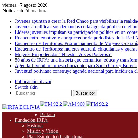
viernes , 7 agosto 2026
Noticias de última hora
Jóvenes apuntan a crear la Red Chaco para visibilizar la realida
Jóvenes amplifican sus demandas en la agenda pública en el p
Líderes juveniles impulsan su participación política en un conte
Reencuentro emotivo y enriquecedor de periodistas de la Red A
Encuentro de Territorios: Pronunciamiento de Mujeres Guaraní
Encuentro de Territorios: mujeres guaraní, chiquitanas y guarayas
Mujeres Empoderadas “Nuestra Voz es Poderosa”
50 años de IRFA: una historia que comunica, educa y transfor
Agenda Juvenil: un nuevo horizonte para Santa Cruz y Bolivia
Juventud boliviana construye agenda nacional para incidir en el
Publicación al azar
Switch skin
Buscar por
Portada
Fundación IRFA
Historia
Misión y Visión
Plan Estratégico Institucional