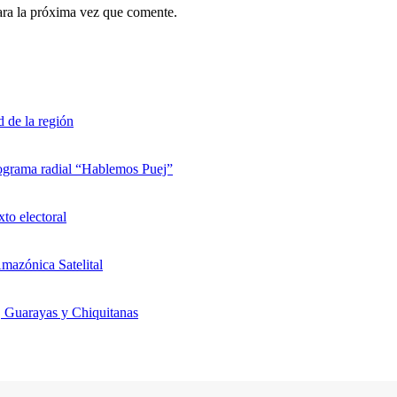
ara la próxima vez que comente.
d de la región
rograma radial “Hablemos Puej”
xto electoral
mazónica Satelital
, Guarayas y Chiquitanas