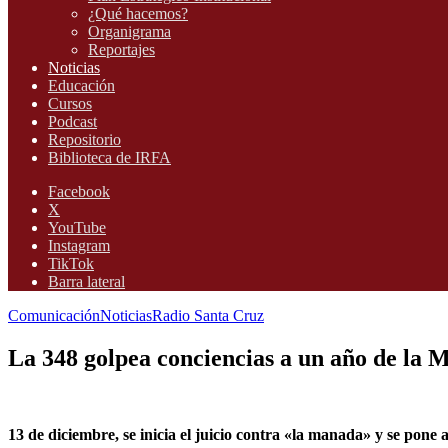
¿Qué hacemos?
Organigrama
Reportajes
Noticias
Educación
Cursos
Podcast
Repositorio
Biblioteca de IRFA
Facebook
X
YouTube
Instagram
TikTok
Barra lateral
Comunicación
Noticias
Radio Santa Cruz
La 348 golpea conciencias a un año de l
13 de diciembre, se inicia el juicio contra «la manada» y se pone a