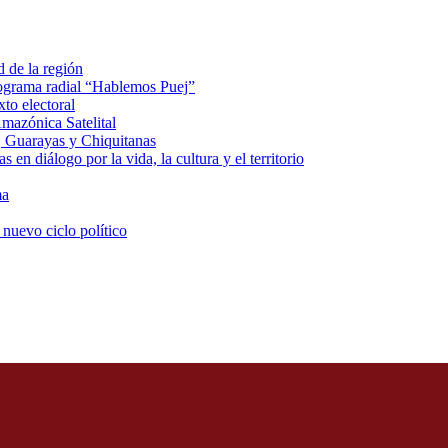
d de la región
rograma radial “Hablemos Puej”
xto electoral
mazónica Satelital
, Guarayas y Chiquitanas
 en diálogo por la vida, la cultura y el territorio
ma
 nuevo ciclo político