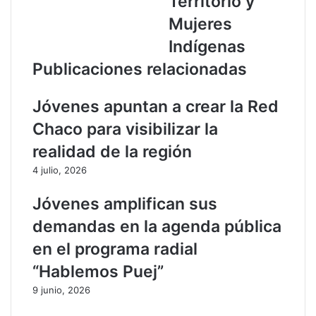
Territorio y
o
n
Mujeres
s
i
p
z
Indígenas
o
a
Publicaciones relacionadas
t
e
e
n
n
c
Jóvenes apuntan a crear la Red
c
u
Chaco para visibilizar la
i
e
a
n
realidad de la región
l
t
4 julio, 2026
e
r
s
o
Jóvenes amplifican sus
a
p
r
a
demandas en la agenda pública
q
r
en el programa radial
u
a
e
a
“Hablemos Puej”
o
b
9 junio, 2026
l
o
ó
r