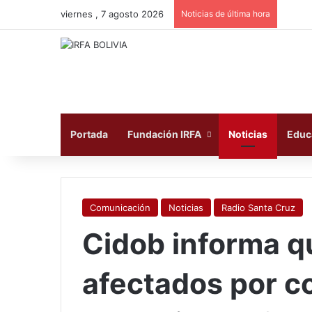
viernes , 7 agosto 2026
Noticias de última hora
Portada
Fundación IRFA
Noticias
Educ
Comunicación
Noticias
Radio Santa Cruz
Cidob informa 
afectados por c