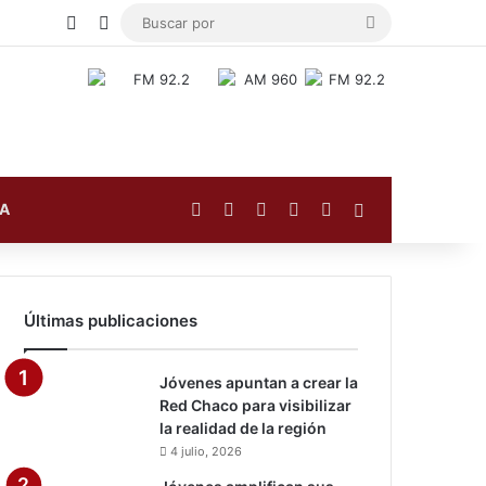
Publicación al azar
Switch skin
Buscar
por
Facebook
X
YouTube
Instagram
TikTok
Barra lateral
FA
Últimas publicaciones
Jóvenes apuntan a crear la
Red Chaco para visibilizar
la realidad de la región
4 julio, 2026