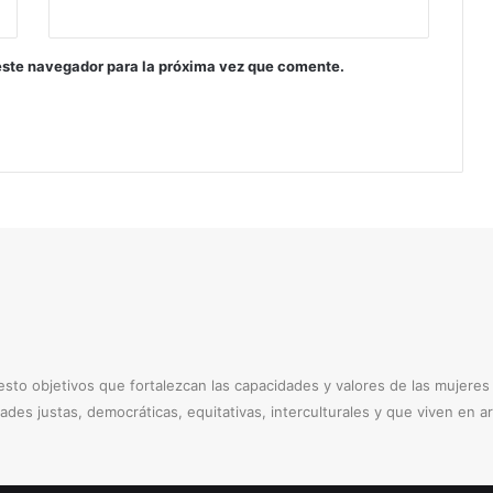
d
e
l
este navegador para la próxima vez que comente.
B
e
n
i
to objetivos que fortalezcan las capacidades y valores de las mujere
dades justas, democráticas, equitativas, interculturales y que viven en 