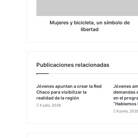
s
y
b
i
Mujeres y bicicleta, un símbolo de
c
libertad
i
c
l
e
t
Publicaciones relacionadas
a
,
u
Jóvenes apuntan a crear la Red
Jóvenes am
n
Chaco para visibilizar la
demandas e
s
realidad de la región
en el progr
í
“Hablemos 
4 julio, 2026
m
9 junio, 202
b
o
l
o