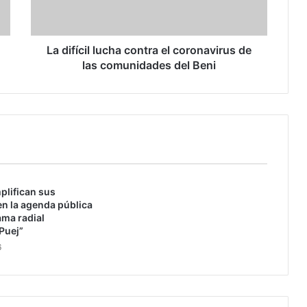
c
i
l
l
La difícil lucha contra el coronavirus de
u
las comunidades del Beni
c
h
a
c
o
n
t
r
plifican sus
a
n la agenda pública
e
ama radial
l
Puej”
c
6
o
r
o
n