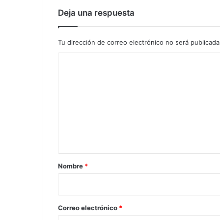
d
e
Deja una respuesta
l
i
b
Tu dirección de correo electrónico no será publicada
e
C
r
t
o
a
m
d
e
n
t
a
r
Nombre
*
i
o
*
Correo electrónico
*