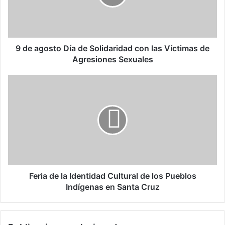
o
s
t
o
D
9 de agosto Día de Solidaridad con las Víctimas de
í
Agresiones Sexuales
a
d
F
e
e
S
r
o
i
l
a
i
d
d
e
a
l
r
a
i
I
Feria de la Identidad Cultural de los Pueblos
d
d
Indígenas en Santa Cruz
a
e
d
n
c
t