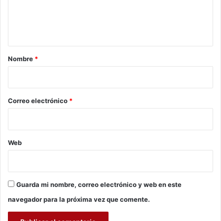
n
o
n
e
s
t
s
I
S
n
a
e
d
r
Nombre
*
x
í
u
i
g
a
e
o
l
n
*
Correo electrónico
*
e
a
s
s
e
n
Web
S
a
n
t
Guarda mi nombre, correo electrónico y web en este
a
C
navegador para la próxima vez que comente.
r
u