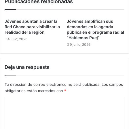
Publicaciones relacionadas
o
i
n
d
l
a
a
d
Jóvenes apuntan a crear la
Jóvenes amplifican sus
s
C
Red Chaco para visibilizar la
demandas en la agenda
V
u
realidad de la región
pública en el programa radial
í
“Hablemos Puej”
l
4 julio, 2026
c
t
9 junio, 2026
t
u
i
r
m
a
Deja una respuesta
a
l
s
d
d
e
Tu dirección de correo electrónico no será publicada.
Los campos
e
l
obligatorios están marcados con
*
A
o
g
s
C
r
P
e
o
u
s
e
m
i
b
e
o
l