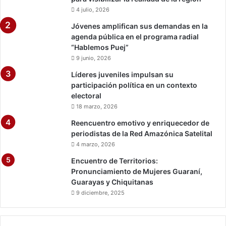
a
4 julio, 2026
c
i
Jóvenes amplifican sus demandas en la
a
agenda pública en el programa radial
f
“Hablemos Puej”
u
9 junio, 2026
e
Líderes juveniles impulsan su
r
participación política en un contexto
a
electoral
d
18 marzo, 2026
e
u
Reencuentro emotivo y enriquecedor de
n
periodistas de la Red Amazónica Satelital
a
4 marzo, 2026
n
Encuentro de Territorios:
a
Pronunciamiento de Mujeres Guaraní,
c
Guarayas y Chiquitanas
i
9 diciembre, 2025
ó
n