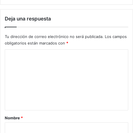
u
n
p
Deja una respuesta
r
o
c
Tu dirección de correo electrónico no será publicada.
Los campos
e
obligatorios están marcados con
*
s
o
C
q
u
o
e
m
f
e
o
r
n
t
t
a
l
a
e
r
Nombre
*
c
e
i
l