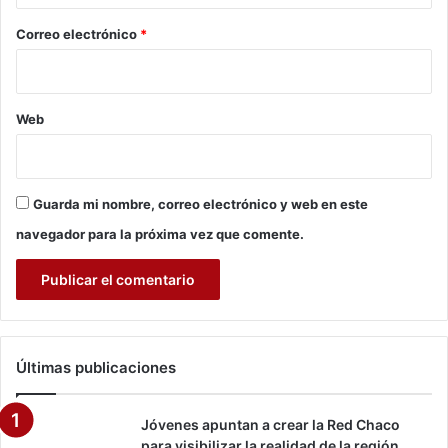
o
a
*
Correo electrónico
*
c
u
l
t
Web
u
r
a
h
a
Guarda mi nombre, correo electrónico y web en este
c
navegador para la próxima vez que comente.
i
a
d
e
n
t
Últimas publicaciones
r
o
y
Jóvenes apuntan a crear la Red Chaco
h
para visibilizar la realidad de la región