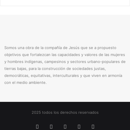
Somos una obra de la compañía de Jesús que se a propuesto
objetivos que fortalezcan las capacidades y valores de las mujeres
y hombres indígenas, campesinos y sectores urbano-populares de
tierras bajas, para la construcción de sociedades justas,
democráticas, equitativas, interculturales y que viven en armonía
con el medio ambiente.
2025 todos los derechos reservados
Facebook
X
YouTube
Instagram
TikTok