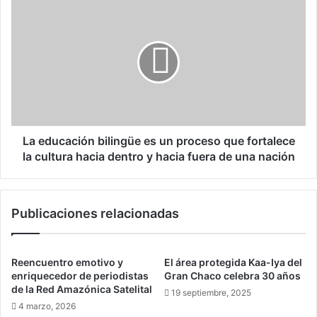
o
L
g
a
r
e
a
d
m
u
a
c
s
a
5
c
y
i
6
ó
La educación bilingüe es un proceso que fortalece
n
la cultura hacia dentro y hacia fuera de una nación
b
i
l
Publicaciones relacionadas
i
n
g
ü
Reencuentro emotivo y
El área protegida Kaa-Iya del
e
enriquecedor de periodistas
Gran Chaco celebra 30 años
e
de la Red Amazónica Satelital
19 septiembre, 2025
s
4 marzo, 2026