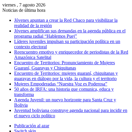
viernes , 7 agosto 2026
Noticias de última hora
Jóvenes apuntan a crear la Red Chaco para visibilizar la
realidad de la región
Jóvenes amplifican sus demandas en la agenda pública en el
programa radial “Hablemos Puej”
Líderes juveniles impulsan su participación política en un
contexto electoral
Reencuentro emotivo y enriquecedor de periodistas de la Red
Amazónica Satelital
Encuentro de Territorios: Pronunciamiento de Mujeres
Guaraní, Guarayas y Chiquitanas
Encuentro de Territorios: mujeres guaraní, chiquitanas y
guarayas en diálogo por la vida, la cultura y el territorio
Mujeres Empoderadas “Nuestra Voz es Poderosa”
50 años de IRFA: una historia que comunica, educa y
transforma
Agenda Juvenil: un nuevo horizonte para Santa Cruz y
Bolivia
Juventud boliviana construye agenda nacional para incidir en
el nuevo ciclo político
Publicación al azar
Switch skin