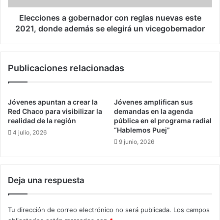
donde
además
Elecciones a gobernador con reglas nuevas este
se
2021, donde además se elegirá un vicegobernador
elegirá
un
vicegobernador
Publicaciones relacionadas
Jóvenes apuntan a crear la
Jóvenes amplifican sus
Red Chaco para visibilizar la
demandas en la agenda
realidad de la región
pública en el programa radial
“Hablemos Puej”
4 julio, 2026
9 junio, 2026
Deja una respuesta
Tu dirección de correo electrónico no será publicada.
Los campos