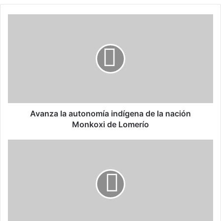
Avanza
la
autonomía
indígena
de
la
nación
Monkoxi
de
Lomerío
Avanza la autonomía indígena de la nación
Monkoxi de Lomerío
Elecciones
a
gobernador
con
reglas
nuevas
este
2021,