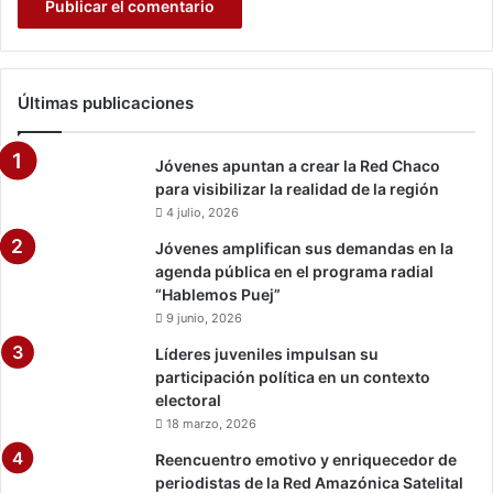
l
n
o
a
s
v
i
Últimas publicaciones
r
u
s
Jóvenes apuntan a crear la Red Chaco
s
para visibilizar la realidad de la región
u
4 julio, 2026
r
Jóvenes amplifican sus demandas en la
g
agenda pública en el programa radial
i
“Hablemos Puej”
d
o
9 junio, 2026
e
Líderes juveniles impulsan su
n
participación política en un contexto
C
electoral
a
18 marzo, 2026
r
a
Reencuentro emotivo y enriquecedor de
n
periodistas de la Red Amazónica Satelital