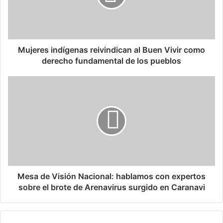
e
s
i
n
d
Mujeres indígenas reivindican al Buen Vivir como
í
derecho fundamental de los pueblos
g
e
M
n
e
a
s
s
a
r
d
e
e
i
V
v
i
i
s
n
i
Mesa de Visión Nacional: hablamos con expertos
d
ó
sobre el brote de Arenavirus surgido en Caranavi
i
n
c
N
a
a