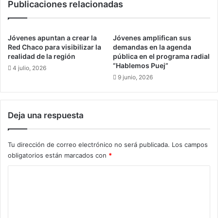
Publicaciones relacionadas
n
c
a
i
l
o
B
n
Jóvenes apuntan a crear la
Jóvenes amplifican sus
u
a
Red Chaco para visibilizar la
demandas en la agenda
e
l
realidad de la región
pública en el programa radial
n
“Hablemos Puej”
:
4 julio, 2026
V
h
9 junio, 2026
i
a
v
b
i
l
Deja una respuesta
r
a
c
m
o
o
Tu dirección de correo electrónico no será publicada.
Los campos
m
s
obligatorios están marcados con
*
o
c
d
o
C
e
n
r
o
e
e
x
m
c
p
e