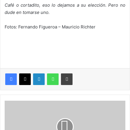
Café o cortadito, eso lo dejamos a su elección. Pero no
dude en tomarse uno.
Fotos: Fernando Figueroa – Mauricio Richter
LinkedIn
WhatsApp
Imprimir
M
u
j
e
r