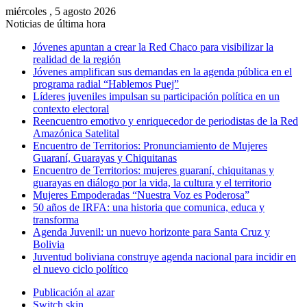
miércoles , 5 agosto 2026
Noticias de última hora
Jóvenes apuntan a crear la Red Chaco para visibilizar la
realidad de la región
Jóvenes amplifican sus demandas en la agenda pública en el
programa radial “Hablemos Puej”
Líderes juveniles impulsan su participación política en un
contexto electoral
Reencuentro emotivo y enriquecedor de periodistas de la Red
Amazónica Satelital
Encuentro de Territorios: Pronunciamiento de Mujeres
Guaraní, Guarayas y Chiquitanas
Encuentro de Territorios: mujeres guaraní, chiquitanas y
guarayas en diálogo por la vida, la cultura y el territorio
Mujeres Empoderadas “Nuestra Voz es Poderosa”
50 años de IRFA: una historia que comunica, educa y
transforma
Agenda Juvenil: un nuevo horizonte para Santa Cruz y
Bolivia
Juventud boliviana construye agenda nacional para incidir en
el nuevo ciclo político
Publicación al azar
Switch skin