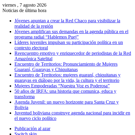
viernes , 7 agosto 2026
Noticias de última hora
Jóvenes apuntan a crear la Red Chaco para visibilizar la
realidad de la región
Jóvenes amplifican sus demandas en la agenda pública en el
programa radial “Hablemos Puej”
Líderes juveniles impulsan su participación política en un
contexto electoral
Reencuentro emotivo y enriquecedor de periodistas de la Red
Amazónica Satelital
Encuentro de Territorios: Pronunciamiento de Mujeres
Guaraní, Guarayas y Chiquitanas
Encuentro de Territorios: mujeres guaraní, chiquitanas y
guarayas en diálogo por la vida, la cultura y el territorio
Mujeres Empoderadas “Nuestra Voz es Poderosa”
50 años de IRFA: una historia que comunica, educa y
transforma
Agenda Juvenil: un nuevo horizonte para Santa Cruz y
Bolivia
Juventud boliviana construye agenda nacional para incidir en
el nuevo ciclo político
Publicación al azar
Switch skin