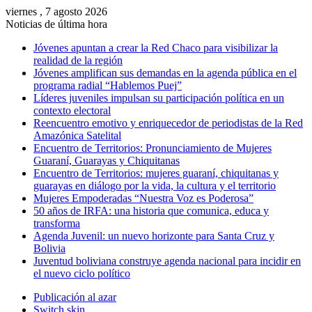
viernes , 7 agosto 2026
Noticias de última hora
Jóvenes apuntan a crear la Red Chaco para visibilizar la
realidad de la región
Jóvenes amplifican sus demandas en la agenda pública en el
programa radial “Hablemos Puej”
Líderes juveniles impulsan su participación política en un
contexto electoral
Reencuentro emotivo y enriquecedor de periodistas de la Red
Amazónica Satelital
Encuentro de Territorios: Pronunciamiento de Mujeres
Guaraní, Guarayas y Chiquitanas
Encuentro de Territorios: mujeres guaraní, chiquitanas y
guarayas en diálogo por la vida, la cultura y el territorio
Mujeres Empoderadas “Nuestra Voz es Poderosa”
50 años de IRFA: una historia que comunica, educa y
transforma
Agenda Juvenil: un nuevo horizonte para Santa Cruz y
Bolivia
Juventud boliviana construye agenda nacional para incidir en
el nuevo ciclo político
Publicación al azar
Switch skin