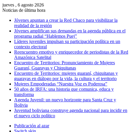
jueves , 6 agosto 2026
Noticias de última hora
Jóvenes apuntan a crear la Red Chaco para visibilizar la
realidad de la región
Jóvenes amplifican sus demandas en la agenda pública en el
programa radial “Hablemos Puej”
Líderes juveniles impulsan su participación política en un
contexto electoral
Reencuentro emotivo y enriquecedor de periodistas de la Red
Amazónica Satelital
Encuentro de Territorios: Pronunciamiento de Mujeres
Guaraní, Guarayas y Chiquitanas
Encuentro de Territorios: mujeres guaraní, chiquitanas y
guarayas en diálogo por la vida, la cultura y el territorio
Mujeres Empoderadas “Nuestra Voz es Poderosa”
50 años de IRFA: una historia que comunica, educa y
transforma
Agenda Juvenil: un nuevo horizonte para Santa Cruz y
Bolivia
Juventud boliviana construye agenda nacional para incidir en
el nuevo ciclo político
Publicación al azar
Switch skin