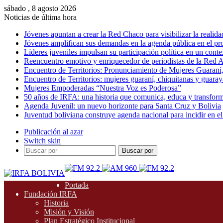
sábado , 8 agosto 2026
Noticias de última hora
Jóvenes apuntan a crear la Red Chaco para visibilizar la realida
Jóvenes amplifican sus demandas en la agenda pública en el p
Líderes juveniles impulsan su participación política en un conte
Reencuentro emotivo y enriquecedor de periodistas de la Red A
Encuentro de Territorios: Pronunciamiento de Mujeres Guaraní
Encuentro de Territorios: mujeres guaraní, chiquitanas y guarayas
Mujeres Empoderadas “Nuestra Voz es Poderosa”
50 años de IRFA: una historia que comunica, educa y transfor
Agenda Juvenil: un nuevo horizonte para Santa Cruz y Bolivia
Juventud boliviana construye agenda nacional para incidir en el
Publicación al azar
Switch skin
Buscar por
Portada
Fundación IRFA
Historia
Misión y Visión
Plan Estratégico Institucional