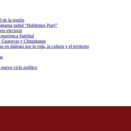
d de la región
rograma radial “Hablemos Puej”
xto electoral
mazónica Satelital
, Guarayas y Chiquitanas
 en diálogo por la vida, la cultura y el territorio
ma
 nuevo ciclo político