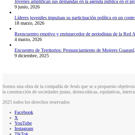
Jóvenes amplifican sus demandas en la agenda pública en el p
9 junio, 2026
Líderes juveniles impulsan su participación política en un conte
18 marzo, 2026
Reencuentro emotivo y enriquecedor de periodistas de la Red A
4 marzo, 2026
Encuentro de Territorios: Pronunciamiento de Mujeres Guaraní
9 diciembre, 2025
Somos una obra de la compañía de Jesús que se a propuesto objetivos 
la construcción de sociedades justas, democráticas, equitativas, inter
2025 todos los derechos reservados
Facebook
X
YouTube
Instagram
TikTok