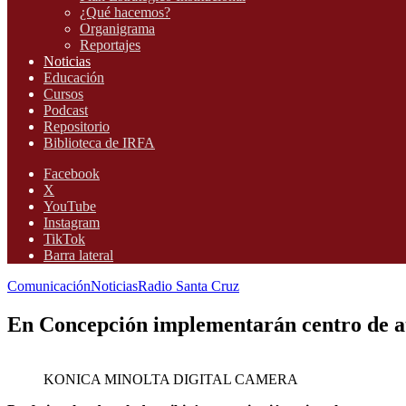
¿Qué hacemos?
Organigrama
Reportajes
Noticias
Educación
Cursos
Podcast
Repositorio
Biblioteca de IRFA
Facebook
X
YouTube
Instagram
TikTok
Barra lateral
Comunicación
Noticias
Radio Santa Cruz
En Concepción implementarán centro de at
KONICA MINOLTA DIGITAL CAMERA