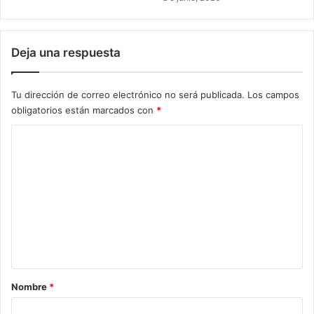
p
r
e
Deja una respuesta
s
a
r
Tu dirección de correo electrónico no será publicada.
Los campos
i
obligatorios están marcados con
*
o
s
C
d
o
i
a
m
l
e
o
g
n
a
t
n
p
a
a
r
Nombre
*
r
i
a