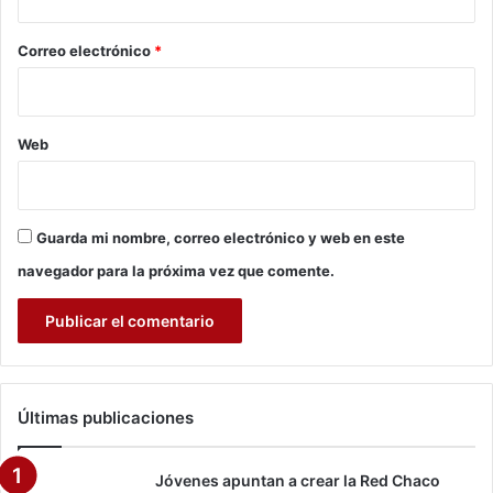
a
o
c
*
Correo electrónico
*
o
r
d
a
Web
r
e
l
p
Guarda mi nombre, correo electrónico y web en este
r
e
navegador para la próxima vez que comente.
c
i
o
d
e
l
Últimas publicaciones
a
c
a
Jóvenes apuntan a crear la Red Chaco