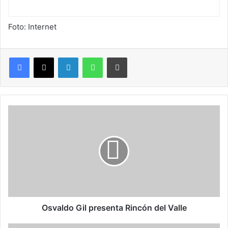
Foto: Internet
LinkedIn
WhatsApp
Imprimir
O
s
v
a
l
d
o
G
i
l
Osvaldo Gil presenta Rincón del Valle
p