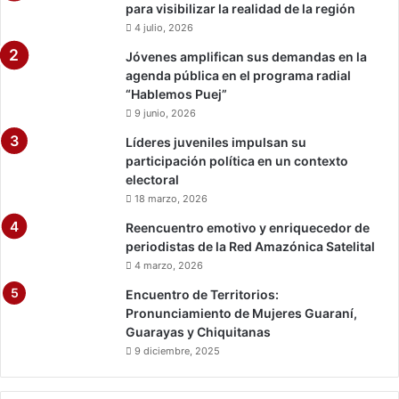
j
para visibilizar la realidad de la región
a
4 julio, 2026
d
Jóvenes amplifican sus demandas en la
e
agenda pública en el programa radial
c
“Hablemos Puej”
a
s
9 junio, 2026
t
Líderes juveniles impulsan su
a
participación política en un contexto
ñ
electoral
a
18 marzo, 2026
Reencuentro emotivo y enriquecedor de
periodistas de la Red Amazónica Satelital
4 marzo, 2026
Encuentro de Territorios:
Pronunciamiento de Mujeres Guaraní,
Guarayas y Chiquitanas
9 diciembre, 2025