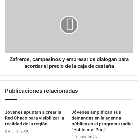
r
Z
e
a
s
f
e
r
n
e
t
r
a
o
R
s
i
,
n
c
Zafreros, campesinos y empresarios dialogan para
c
a
acordar el precio de la caja de castaña
ó
m
n
p
d
e
Publicaciones relacionadas
e
s
l
i
V
n
a
o
Jóvenes apuntan a crear la
Jóvenes amplifican sus
l
s
Red Chaco para visibilizar la
demandas en la agenda
l
y
realidad de la región
pública en el programa radial
e
“Hablemos Puej”
e
4 julio, 2026
m
9 junio, 2026