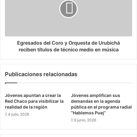
a
e
r
s
c
a
a
d
d
o
o
s
e
d
Egresados del Coro y Orquesta de Urubichá
l
e
reciben títulos de técnico medio en música
c
l
a
C
m
o
Publicaciones relacionadas
i
r
n
o
o
y
p
O
Jóvenes apuntan a crear la
Jóvenes amplifican sus
a
r
Red Chaco para visibilizar la
demandas en la agenda
r
q
realidad de la región
pública en el programa radial
a
“Hablemos Puej”
u
4 julio, 2026
r
e
9 junio, 2026
e
s
i
t