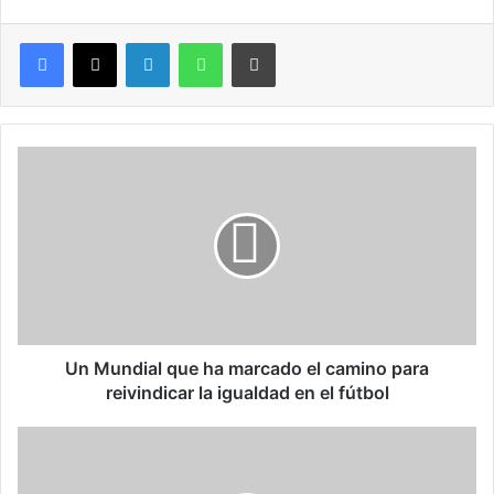
LinkedIn
WhatsApp
Imprimir
U
n
M
u
n
d
i
a
l
q
Un Mundial que ha marcado el camino para
u
reivindicar la igualdad en el fútbol
e
h
E
a
g
m
r