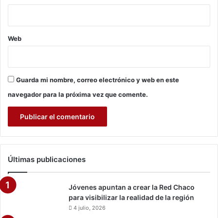
f
l
ú
o
t
s
Web
b
d
o
e
l
t
é
Guarda mi nombre, correo electrónico y web en este
c
n
navegador para la próxima vez que comente.
i
c
o
m
e
d
Últimas publicaciones
i
o
e
Jóvenes apuntan a crear la Red Chaco
n
para visibilizar la realidad de la región
m
4 julio, 2026
ú