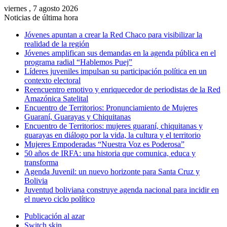
viernes , 7 agosto 2026
Noticias de última hora
Jóvenes apuntan a crear la Red Chaco para visibilizar la
realidad de la región
Jóvenes amplifican sus demandas en la agenda pública en el
programa radial “Hablemos Puej”
Líderes juveniles impulsan su participación política en un
contexto electoral
Reencuentro emotivo y enriquecedor de periodistas de la Red
Amazónica Satelital
Encuentro de Territorios: Pronunciamiento de Mujeres
Guaraní, Guarayas y Chiquitanas
Encuentro de Territorios: mujeres guaraní, chiquitanas y
guarayas en diálogo por la vida, la cultura y el territorio
Mujeres Empoderadas “Nuestra Voz es Poderosa”
50 años de IRFA: una historia que comunica, educa y
transforma
Agenda Juvenil: un nuevo horizonte para Santa Cruz y
Bolivia
Juventud boliviana construye agenda nacional para incidir en
el nuevo ciclo político
Publicación al azar
Switch skin