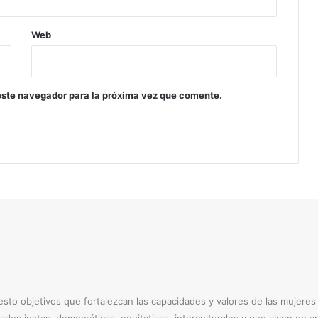
I
y
a
Web
m
b
a
e
este navegador para la próxima vez que comente.
to objetivos que fortalezcan las capacidades y valores de las mujere