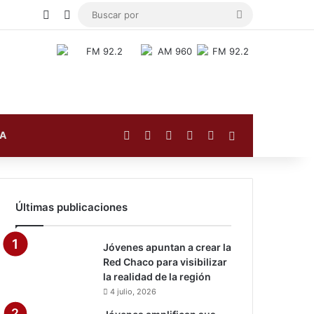
Publicación al azar
Switch skin
Buscar
por
Facebook
X
YouTube
Instagram
TikTok
Barra lateral
FA
Últimas publicaciones
Jóvenes apuntan a crear la
Red Chaco para visibilizar
la realidad de la región
4 julio, 2026