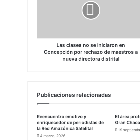
c
l
a
s
e
s
n
Las clases no se iniciaron en
o
Concepción por rechazo de maestros a
s
nueva directora distrital
e
i
n
i
c
Publicaciones relacionadas
i
a
r
Reencuentro emotivo y
El área pro
o
enriquecedor de periodistas de
Gran Chaco
n
la Red Amazónica Satelital
e
19 septiemb
4 marzo, 2026
n