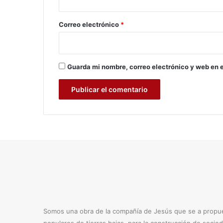
e
o
m
a
*
Correo electrónico
*
e
s
t
r
Guarda mi nombre, correo electrónico y web en 
o
s
a
n
u
e
v
a
d
i
r
e
c
t
Somos una obra de la compañía de Jesús que se a propues
o