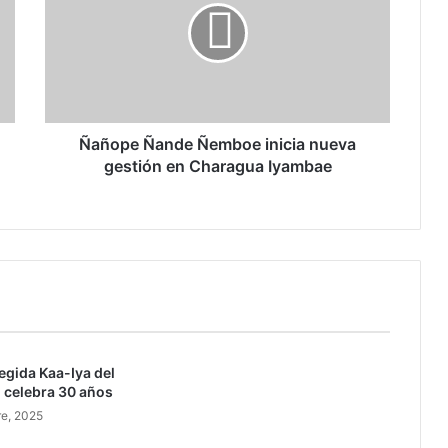
o
p
e
Ñ
a
n
d
Ñañope Ñande Ñemboe inicia nueva
e
gestión en Charagua Iyambae
Ñ
e
m
b
o
e
i
n
i
tegida Kaa-Iya del
c
 celebra 30 años
i
a
re, 2025
n